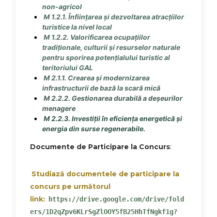
non-agricol
M 1.2.1. Înființarea și dezvoltarea atracțiilor
turistice la nivel local
M 1.2.2. Valorificarea ocupațiilor
tradiționale, culturii și resurselor naturale
pentru sporirea potențialului turistic al
teritoriului GAL
M 2.1.1. Crearea și modernizarea
infrastructurii de bază la scară mică
M 2.2.2. Gestionarea durabilă a deșeurilor
menagere
M 2.2.3. Investiții în eficiența energetică și
energia din surse regenerabile.
Documente de Participare la Concurs
:
Studiază documentele de participare la
concurs pe următorul
link:
https://drive.google.com/drive/fold
ers/1D2qZpv6KLrSgZlOOY5fB25HhTfNgkf1g?