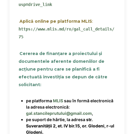
usp=drive_link
Aplică online pe platforma MLIS
:
https://www.mlis.md/ro/gal_call_details/
75
Cererea de finanțare a proiectului și
documentele aferente domeniilor de
acțiune pentru care se planifică a fi
efectuată investiția se depun de către
solicitant:
pe platforma
MLIS
sau în formă electronică
la adresa electronică:
gal.stancileprutului@gmail.com
,
pe suport de hârtie, la adresa
str.
Suveranității 2, et. IV bir.15, or. Glodeni, r-ul
Glodeni.