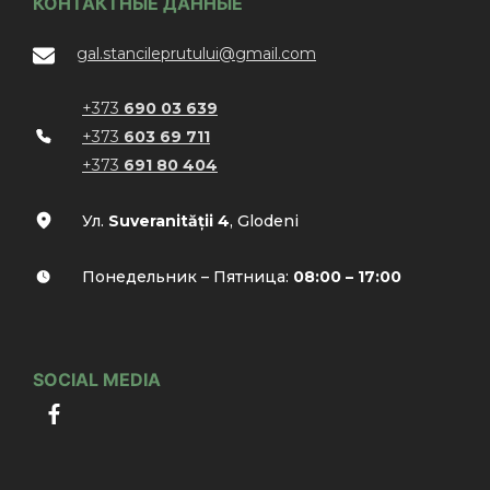
КОНТАКТНЫЕ ДАННЫЕ
gal.stancileprutului@gmail.com
+373
690 03 639
+373
603 69 711
+373
691 80 404
Ул.
Suveranității 4
, Glodeni
Понедельник – Пятница:
08:00 – 17:00
SOCIAL MEDIA