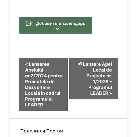
Добавить в календарь
Навигация
«
Lansarea
📢 Lansare Apel
Apelului
Local de
Мероприятие
nr.2/2024 pentru
Proiecte nr.
Proiectele de
1/2026 –
Dezvoltare
Programul
Locală în cadrul
LEADER
»
Programului
LEADER
Поделится Постом