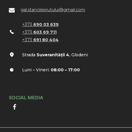
gal.stancileprutului@gmail.com
+373
690 03 639
+373
603 69 711
+373
691 80 404
Strada
Suveranității 4
, Glodeni
Luni – Vineri:
08:00 – 17:00
SOCIAL MEDIA