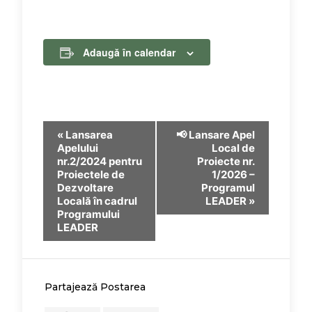
Adaugă în calendar
Navigare
«
Lansarea
📢 Lansare Apel
Apelului
Local de
în
nr.2/2024 pentru
Proiecte nr.
Proiectele de
1/2026 –
Eveniment
Dezvoltare
Programul
Locală în cadrul
LEADER
»
Programului
LEADER
Partajează Postarea