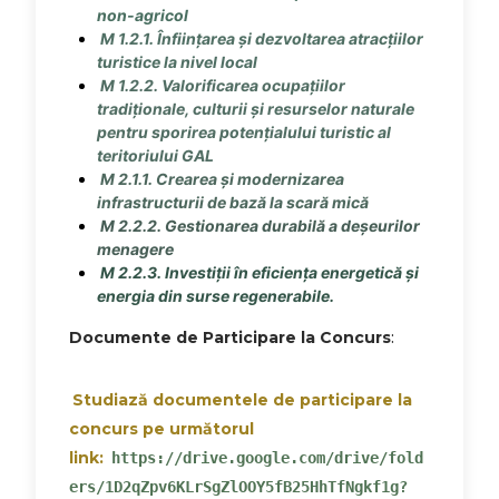
non-agricol
M 1.2.1. Înființarea și dezvoltarea atracțiilor
turistice la nivel local
M 1.2.2. Valorificarea ocupațiilor
tradiționale, culturii și resurselor naturale
pentru sporirea potențialului turistic al
teritoriului GAL
M 2.1.1. Crearea și modernizarea
infrastructurii de bază la scară mică
M 2.2.2. Gestionarea durabilă a deșeurilor
menagere
M 2.2.3. Investiții în eficiența energetică și
energia din surse regenerabile.
Documente de Participare la Concurs
:
Studiază documentele de participare la
concurs pe următorul
link:
https://drive.google.com/drive/fold
ers/1D2qZpv6KLrSgZlOOY5fB25HhTfNgkf1g?