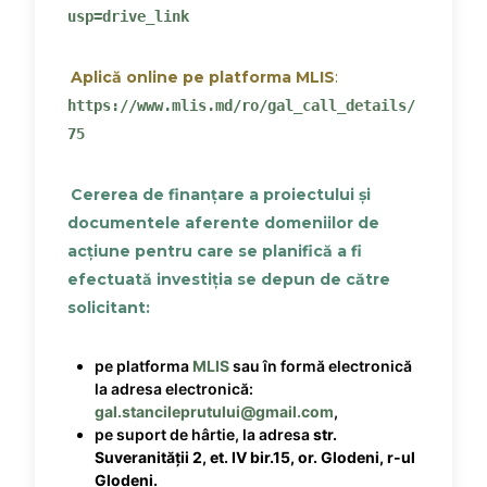
usp=drive_link
Aplică online pe platforma MLIS
:
https://www.mlis.md/ro/gal_call_details/
75
Cererea de finanțare a proiectului și
documentele aferente domeniilor de
acțiune pentru care se planifică a fi
efectuată investiția se depun de către
solicitant:
pe platforma
MLIS
sau în formă electronică
la adresa electronică:
gal.stancileprutului@gmail.com
,
pe suport de hârtie, la adresa
str.
Suveranității 2, et. IV bir.15, or. Glodeni, r-ul
Glodeni.