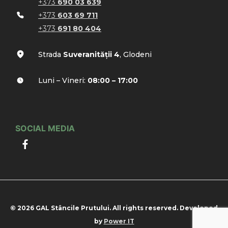
+373
690 03 639
+373
603 69 711
+373
691 80 404
Strada
Suveranității 4
, Glodeni
Luni – Vineri:
08:00 – 17:00
SOCIAL MEDIA
© 2026 GAL Stâncile Prutului. All rights reserved. Developed
by
Power IT