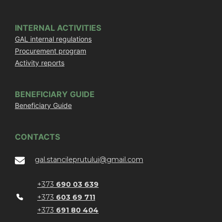
INTERNAL ACTIVITIES
GAL internal regulations
Procurement program
Activity reports
BENEFICIARY GUIDE
Beneficiary Guide
CONTACTS
gal.stancileprutului@gmail.com
+373
690 03 639
+373
603 69 711
+373
691 80 404