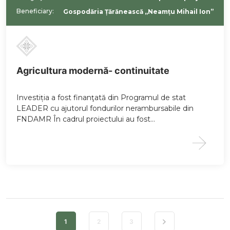
Beneficiary:
Gospodăria Țărănească „Neamțu Mihail Ion”
Agricultura modernă- continuitate
Investiția a fost finanţată din Programul de stat
LEADER cu ajutorul fondurilor nerambursabile din
FNDAMR În cadrul proiectului au fost…
1
2
3