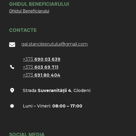
GHIDUL BENEFICIARULUI
Ghidul Beneficiarului
CONTACTE
gal.stancileprutului@gmail.com
+373
690 03 639
+373
603 69 711
+373
691 80 404
Strada
Suveranității 4
, Glodeni
Luni – Vineri:
08:00 – 17:00
SOCIAL MEDIA