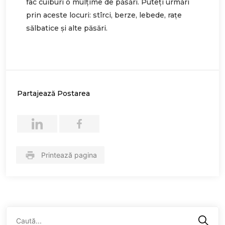
fac cuiburi o mulţime de păsări. Puteți urmări
prin aceste locuri: stîrci, berze, lebede, raţe
sălbatice şi alte păsări.
Partajează Postarea
Printează pagina