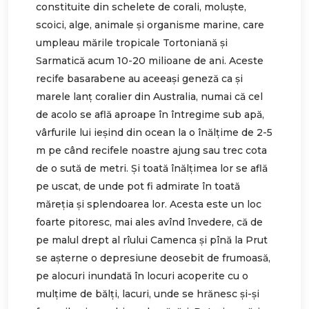
constituite din schelete de corali, moluşte,
scoici, alge, animale şi organisme marine, care
umpleau mările tropicale Tortoniană şi
Sarmatică acum 10-20 milioane de ani. Aceste
recife basarabene au aceeaşi geneză ca şi
marele lanţ coralier din Australia, numai că cel
de acolo se află aproape în întregime sub apă,
vârfurile lui ieşind din ocean la o înălţime de 2-5
m pe când recifele noastre ajung sau trec cota
de o sută de metri. Şi toată înălțimea lor se află
pe uscat, de unde pot fi admirate în toată
măreţia şi splendoarea lor. Acesta este un loc
foarte pitoresc, mai ales avînd învedere, că de
pe malul drept al rîului Camenca şi pînă la Prut
se aşterne o depresiune deosebit de frumoasă,
pe alocuri inundată în locuri acoperite cu o
mulţime de bălţi, lacuri, unde se hrănesc şi-şi