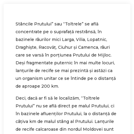
Stâncile Prutului” sau “Toltrele” se află
concentrate pe o suprafaţă restrânsă, în
bazinele râurilor mici Larga, Vilia, Lopatnic,
Draghişte, Racovăţ, Ciuhur şi Camenca, râuri
care se varsă în porţiunea Prutului de Mijloc.
Deşi fragmentate puternic în mai multe locuri,
lanţurile de recife se mai prezintă şi astăzi ca
un organism unitar ce se întinde pe o distanţă
de aproape 200 km.
Deci, dacă ar fi să le localizăm, “Toltrele
Prutului” nu se află direct pe malul Prutului, ci
în bazinele afluenţilor Prutului, la o distanţă de
câţiva km de malul stâng al Prutului. Lanţurile
de recife calcaroase din nordul Moldovei sunt