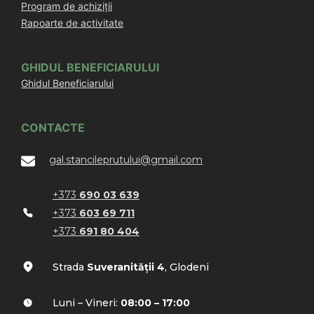
Program de achiziții
Rapoarte de activitate
GHIDUL BENEFICIARULUI
Ghidul Beneficiarului
CONTACTE
gal.stancileprutului@gmail.com
+373
690 03 639
+373
603 69 711
+373
691 80 404
Strada
Suveranității 4
, Glodeni
Luni – Vineri:
08:00 – 17:00