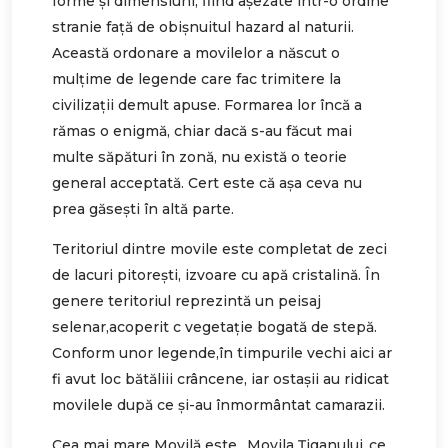
forme și dimensiuni, fiind așezate într-o ordine
stranie față de obișnuitul hazard al naturii.
Această ordonare a movilelor a născut o
mulțime de legende care fac trimitere la
civilizații demult apuse. Formarea lor încă a
rămas o enigmă, chiar dacă s-au făcut mai
multe săpături în zonă, nu există o teorie
general acceptată. Cert este că așa ceva nu
prea găsești în altă parte.
Teritoriul dintre movile este completat de zeci
de lacuri pitorești, izvoare cu apă cristalină. În
genere teritoriul reprezintă un peisaj
selenar,acoperit c vegetație bogată de stepă.
Conform unor legende,în timpurile vechi aici ar
fi avut loc bătăliii crâncene, iar ostașii au ridicat
movilele după ce și-au înmormântat camarazii.
Cea mai mare Movilă este „Movila Țiganului„ce