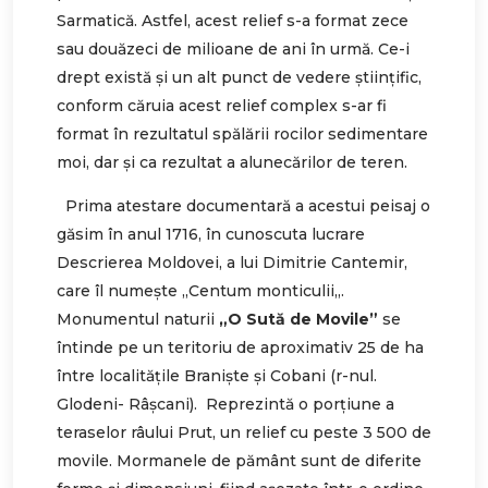
Sarmatică. Astfel, acest relief s-a format zece
sau douăzeci de milioane de ani în urmă. Ce-i
drept există şi un alt punct de vedere ştiinţific,
conform căruia acest relief complex s-ar fi
format în rezultatul spălării rocilor sedimentare
moi, dar şi ca rezultat a alunecărilor de teren.
Prima atestare documentară a acestui peisaj o
găsim în anul 1716, în cunoscuta lucrare
Descrierea Moldovei, a lui Dimitrie Cantemir,
care îl numește „Centum monticulii„.
Monumentul naturii
„O Sută de Movile”
se
întinde pe un teritoriu de aproximativ 25 de ha
între localitățile Braniște și Cobani (r-nul.
Glodeni- Râșcani). Reprezintă o porțiune a
teraselor râului Prut, un relief cu peste 3 500 de
movile. Mormanele de pământ sunt de diferite