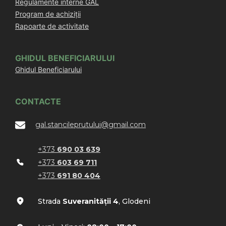
Regulamente interne GAL
Program de achiziții
Rapoarte de activitate
GHIDUL BENEFICIARULUI
Ghidul Beneficiarului
CONTACTE
gal.stancileprutului@gmail.com
+373
690 03 639
+373
603 69 711
+373
691 80 404
Strada
Suveranității 4
, Glodeni