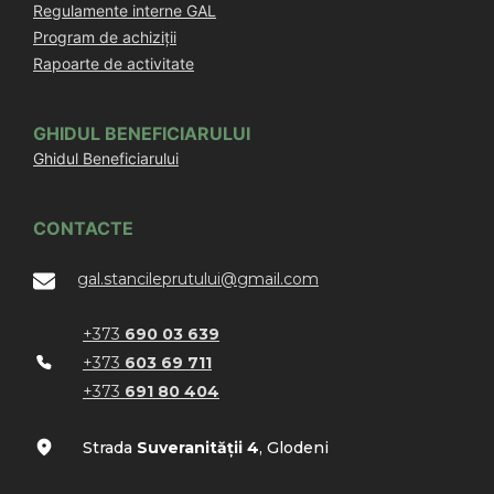
Regulamente interne GAL
Program de achiziții
Rapoarte de activitate
GHIDUL BENEFICIARULUI
Ghidul Beneficiarului
CONTACTE
gal.stancileprutului@gmail.com
+373
690 03 639
+373
603 69 711
+373
691 80 404
Strada
Suveranității 4
, Glodeni