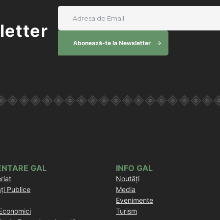
letter
Abonează-te la Newsletter
ENTARE GAL
INFO GAL
riat
Noutăți
ăți Publice
Media
Evenimente
Economici
Turism