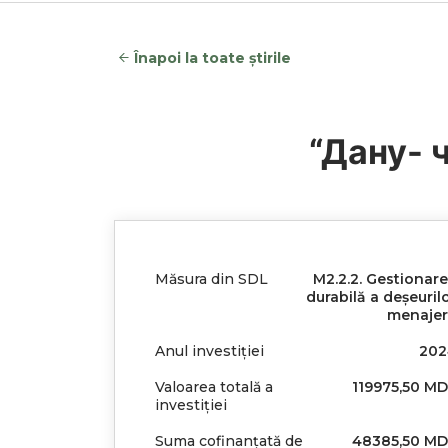
Înapoi la toate știrile
“Дану- 
Măsura din SDL
M2.2.2. Gestionar
durabilă a deșeuril
menaje
Anul investiției
202
Valoarea totală a
119975,50 M
investiției
Suma cofinanțată de
48385,50 M