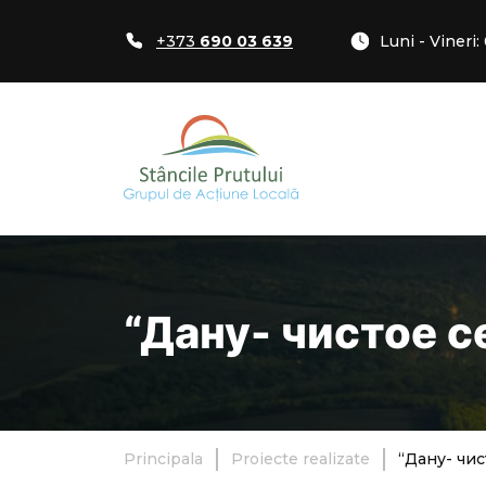
+373
690 03 639
Luni - Vineri:
“Дану- чистое с
Principala
Proiecte realizate
“Дану- чис