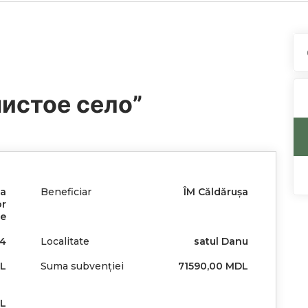
чистое село”
ea
Beneficiar
ÎM Căldărușa
or
re
4
Localitate
satul Danu
DL
Suma subvenției
71590,00 MDL
DL