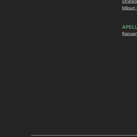
Strateg
Măsuri
APELU
Rapoart