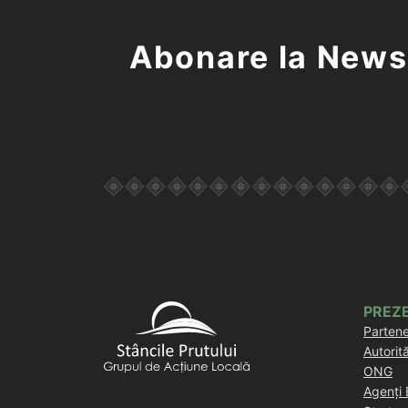
Abonare la News
PREZ
Partene
Autorit
ONG
Agenți 