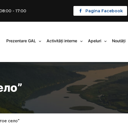
 08:00 - 17:00
Pagina Facebook
Prezentare GAL
Activități interne
Apeluri
Noutăți
Deschide
Deschide
Deschid
meniul
meniul
meniul
ело”
тое село”