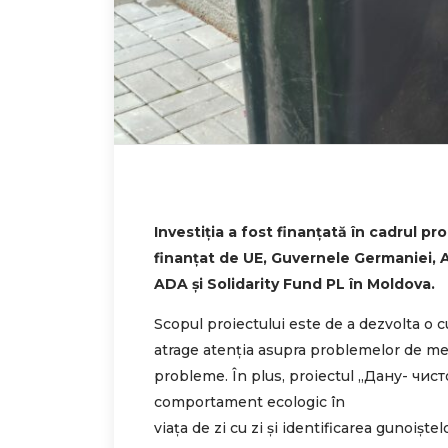
Investiția a fost finanţată în cadrul 
finanțat de UE, Guvernele Germaniei, Au
ADA și Solidarity Fund PL în Moldova.
Scopul proiectului este de a dezvolta o cu
atrage atenția asupra problemelor de med
probleme. În plus, proiectul „Дану- чист
comportament ecologic în
viața de zi cu zi și identificarea gunoiștel