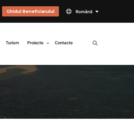
Ghidul Beneficiarului
Română
×
Turism
Proiecte
Contacte
e
Deschide
meniul