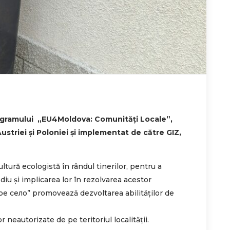
programului „EU4Moldova: Comunități Locale”,
striei și Poloniei și implementat de către GIZ,
ltură ecologistă în rândul tinerilor, pentru a
iu și implicarea lor în rezolvarea acestor
ое село” promovează dezvoltarea abilităților de
or neautorizate de pe teritoriul localității.