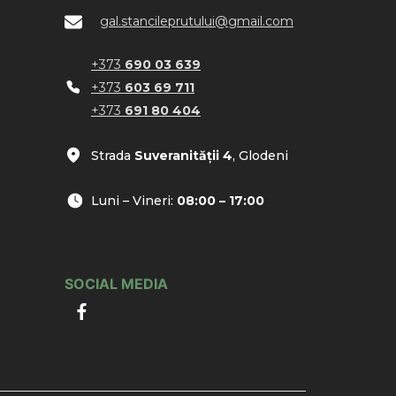
gal.stancileprutului@gmail.com
+373
690 03 639
+373
603 69 711
+373
691 80 404
Strada
Suveranității 4
, Glodeni
Luni – Vineri:
08:00 – 17:00
SOCIAL MEDIA