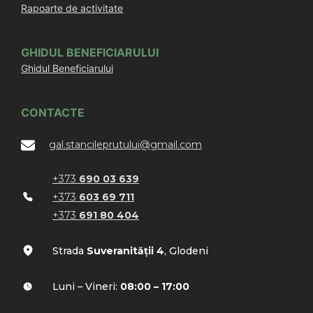
Rapoarte de activitate
GHIDUL BENEFICIARULUI
Ghidul Beneficiarului
CONTACTE
gal.stancileprutului@gmail.com
+373
690 03 639
+373
603 69 711
+373
691 80 404
Strada
Suveranității 4
, Glodeni
Luni – Vineri:
08:00 – 17:00